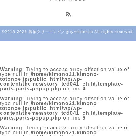
©2018-2026 着物クリーニング／きものtotonoe All rights reserved.
Warning
: Trying to access array offset on value of
type null in
/home/kimono21/kimono-
totonoe.jp/public_html/wp/wp-
content/themes/story_tcd041_child/template-
parts/parts-popup.php
on line
4
Warning
: Trying to access array offset on value of
type null in
/home/kimono21/kimono-
totonoe.jp/public_html/wp/wp-
content/themes/story_tcd041_child/template-
parts/parts-popup.php
on line
5
Warning
: Trying to access array offset on value of
type null in
/home/kimono21/kimono-