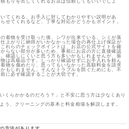
見積もりを出してくれるお店は信頼してもいいでしょ
聞いてくれる、お手入に対してわかりやすい説明があ
知らせてくれるなど、丁寧な対応かどうかもポイント。
みの着物を受け取った後、シワが出来ている、シミが落
、仕上がりに納得がいかなかった場合の再仕上げ保証が
。これらのチェックポイントは、お店の公式サイトを確
わからない部分が多いため、事前にお店の方に直接確認
う。確認しにくいと思う方も多いかもしれませんが、振
着物は高級品です。しっかり確認せずにお手入れを頼ん
て着物を傷めたり、思ってもいなかった高額料金を請求
るかもしれません。そんなトラブルを防ぐためにも、不
事前に必ず確認することが大切です。
いくらかかるのだろう？」と不安に思う方は少なくあり
よう、
クリーニングの基本と料金相場を解説します。
の方法があります。