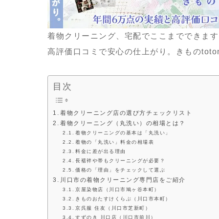
着物クリーニング、宅配でここまでできます
高評価口コミで安心の仕上がり。きものtoton
目次
着物クリーニング店の選び方チェックリスト
着物クリーニング（丸洗い）の相場とは？
着物クリーニングの基本は「丸洗い」
着物の「丸洗い」料金の相場表
料金に差が出る理由
長襦袢や帯もクリーニングが必要？
価格の「理由」をチェックして選ぶ
川口市の着物クリーニング専門店をご紹介
京屋染物店（川口市鳩ヶ谷本町）
きものおたすけくらぶ（川口市本町）
京呉服 住友（川口市芝新町）
すずのき 川口店（川口市前川）