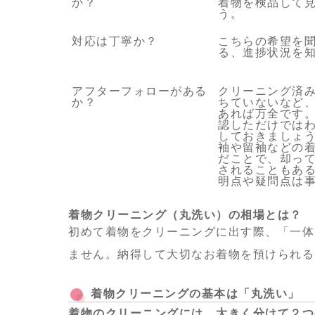
か？
着物を検品して
う。
対応は丁寧か？
こちらの希望を
る、進捗状況を
アフターフォローがある
クリーニング済
か？
ちていないなど
あれば万全です
認しただけでは
しておきましょ
袖や留袖などの
だことで、却っ
されることもあ
明点や疑問点は
着物クリーニング（丸洗い）の相場とは？
初めて着物をクリーニングに出す際、
「一体
ません。
納得して大切なお着物を預けられる
着物クリーニングの基本は「丸洗い」
着物のクリーニングには、大きく分けて２つ