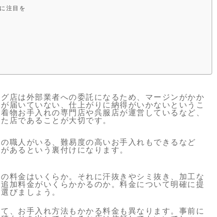
に注目を
」
ング店は外部業者への委託になるため、マージンがかか
望が届いていない、仕上がりに納得がいかないというこ
、着物お手入れの専門店や呉服店が運営しているなど、
けた店であることが大切です。
練の職人がいる、難易度の高いお手入れもできるなど
力があるという裏付けになります。
いの料金はいくらか。それに汗抜きやシミ抜き、加工な
と追加料金がいくらかかるのか。料金について明確に提
を選びましょう。
って、お手入れ方法もかかる料金も異なります。事前に