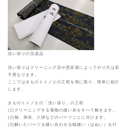
洗い張りの完成品
洗い張りはクリーニング店や悉皆屋によってやり方は若
干異なります。
ここではきものトトノエの工程を例に取り、簡単に紹介
します。
きものトトノエの「洗い張り」の工程
(1)クリーニングする着物の縫い糸をすべて解きます。
(2)袖、身頃、八掛などのパーツごとに分けます。
(3)解いたパーツを縫い合わせる端縫い（はぬい）を行